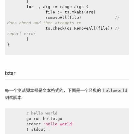
	}

for
 _, arg := range args {

		file := ts.mkabs(arg)

		removeAll(file)              
// 
does chmod and then attempts rm
		ts.check(os.RemoveAll(file)) 
// 
report error
	}

}

txtar
每一个测试脚本都是文本格式的，下面是一个经典的
helloworld
测试脚本:
# hello world
	go run hello.go

	stderr 
'hello world'
	! stdout .
