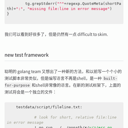
	tg.grepStderr(
"^"
+regexp.QuoteMeta(shortPa
th)+
":"
, 
"missing file:line in error message"
)

}

我们可以看到好很多了，但是仍然有一点 difficult to skim.
new test framework
聪明的 golang team 又想出了一种新的方法，和以前写一个个小的
测试脚本非常类似，但是编写语言不再是shell，是一种
built-
for-purpose
和shell非常像的语言。在新的测试框架下，上面的
测试将会是一个独立的文件：
    testdata/script/fileline.txt:

# look for short, relative file:line 
in error message
            ! go run ../../gopath/
x
/
y/z/err.go
