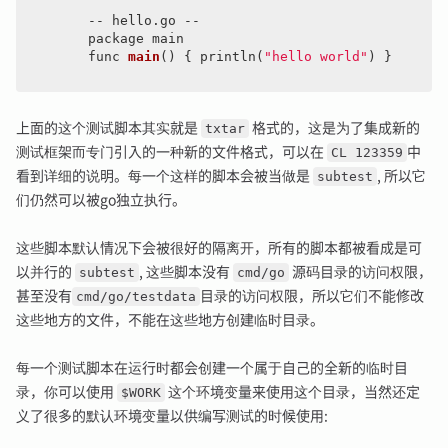
	-- hello.go --

package main

	func 
main
()
{ println(
"hello world"
) }

上面的这个测试脚本其实就是
txtar
格式的，这是为了集成新的
测试框架而专门引入的一种新的文件格式，可以在
CL 123359
中
看到详细的说明。每一个这样的脚本会被当做是
subtest
, 所以它
们仍然可以被go独立执行。
这些脚本默认情况下会被很好的隔离开，所有的脚本都被看成是可
以并行的
subtest
, 这些脚本没有
cmd/go
源码目录的访问权限，
甚至没有
cmd/go/testdata
目录的访问权限，所以它们不能修改
这些地方的文件，不能在这些地方创建临时目录。
每一个测试脚本在运行时都会创建一个属于自己的全新的临时目
录，你可以使用
$WORK
这个环境变量来使用这个目录，当然还定
义了很多的默认环境变量以供编写测试的时候使用: