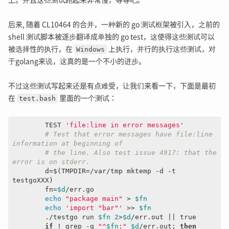
上。并且这些测试跑起来非常慢，等等吧。
后来, 随着 CL10464 的合并，一种新的 go 测试框架被引入，之前的
shell 测试脚本被逐步翻译成单独的 go test，这使得这些测试可以
被选择性的执行，在
Windows
上执行，并行的执行这些测试，对
于golang来说，这真的是一个不小的进步。
不过这些测试写起来还是有点难受，让我们来看一下，下面是最初
在
test.bash
里面的一个测试：
	TEST 
'file:line in error messages'
# Test that error messages have file:line 
information at beginning of
# the line. Also test issue 4917: that the 
error is on stderr.
	d=$(TMPDIR=/var/tmp mktemp 
-d
 -t 
testgoXXX)

	fn=
$d
/err.go

echo
"package main"
 > 
$fn
echo
'import "bar"'
 >> 
$fn
	./testgo run 
$fn
2
>
$d
/err.out || 
true
if
 ! grep -q 
"^
$fn
:"
$d
/err.out; 
then