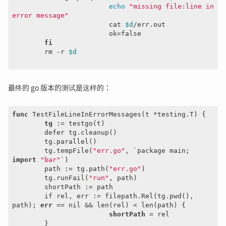
echo
"missing file:line in 
error message"
			cat 
$d
/err.out

			ok=
false
fi
	rm -r 
$d
最终的 go 版本的测试是这样的：
func
 TestFileLineInErrorMessages(t *testing.T) {

tg
 := testgo(t)

	defer tg.cleanup()

	tg.parallel()

	tg.tempFile(
"err.go"
, `package main; 
import
"bar"
`)

	path := tg.path(
"err.go"
)

	tg.runFail(
"run"
, path)

	shortPath := path

	if rel, err := filepath.Rel(tg.pwd(), 
path); 
err
 == nil && len(rel) < len(path) {

shortPath
 = rel

	}
