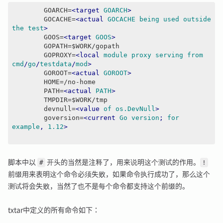
	GOARCH=
<
target
GOARCH
>
	GOCACHE=
<
actual
GOCACHE
being
used
outside
the
test
>
	GOOS=
<
target
GOOS
>
	GOPATH=$WORK/gopath

	GOPROXY=
<
local
module
proxy
serving
from
cmd
/
go
/
testdata
/
mod
>
	GOROOT=
<
actual
GOROOT
>
	HOME=/no-home

	PATH=
<
actual
PATH
>
	TMPDIR=$WORK/tmp

	devnull=
<
value
of
os.DevNull
>
	goversion=
<
current
Go
version
; 
for
example
, 
1.12
>
脚本中以
#
开头的当然是注释了，用来说明这个测试的作用。
!
前缀用来表明这个命令必须失败，如果命令执行成功了，那么这个
测试将会失败，当然了也不是每个命令都支持这个前缀的。
txtar中定义的所有命令如下：